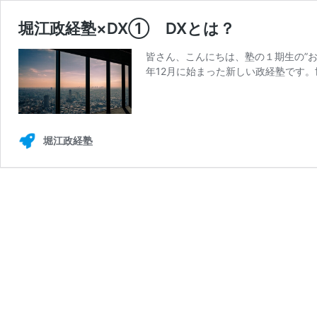
堀江政経塾×DX① DXとは？
皆さん、こんにちは、塾の１期生の”お
年12月に始まった新しい政経塾です。
堀江政経塾