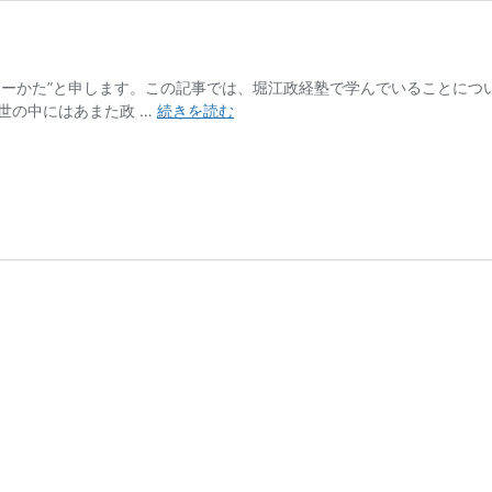
ーかた”と申します。この記事では、堀江政経塾で学んでいることについ
堀
世の中にはあまた政 …
続きを読む
江
政
経
塾
×DX①
DX
と
は？