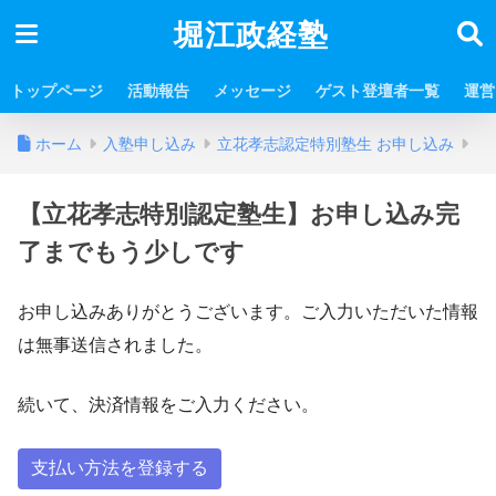
堀江政経塾
トップページ
活動報告
メッセージ
ゲスト登壇者一覧
運営
ホーム
入塾申し込み
立花孝志認定特別塾生 お申し込み
【立花孝志特別認定塾生】お申し込み完
了までもう少しです
お申し込みありがとうございます。ご入力いただいた情報
は無事送信されました。
続いて、決済情報をご入力ください。
支払い方法を登録する