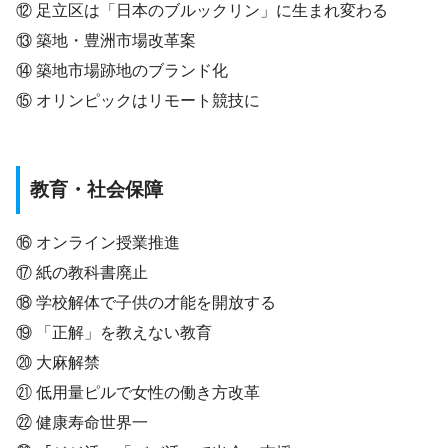
⑫ 足立区は「日本のブルックリン」に生まれ変わる
⑬ 築地・豊洲市場改革案
⑭ 築地市場跡地のブランド化
⑮ オリンピックはリモート競技に
教育・社会保障
⑯ オンライン授業推進
⑰ 紙の教科書廃止
⑱ 学校解体で子供の才能を開放する
⑲ 「正解」を教えない教育
⑳ 大麻解禁
㉑ 低用量ピルで女性の働き方改革
㉒ 健康寿命世界一