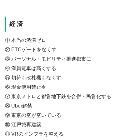
経 済
① 本当の渋滞ゼロ
② ETCゲートをなくす
③ パーソナル・モビリティ推進都市に
④ 満員電車は高くする
⑤ 切符も改札機もなくす
⑥ 現金使用禁止令
⑦ 東京メトロと都営地下鉄を合併・民営化する
⑧ Uber解禁
⑨ 東京の空が空いている
⑩ 江戸城再建築
⑪ VRのインフラを整える