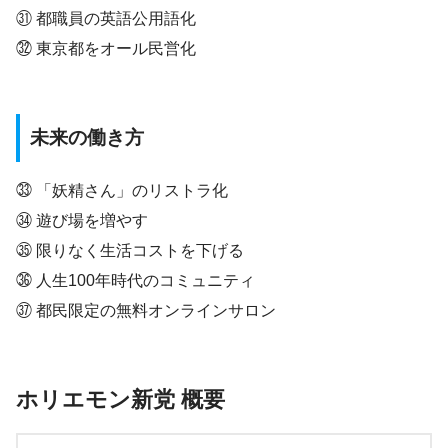
㉛ 都職員の英語公用語化
㉜ 東京都をオール民営化
未来の働き方
㉝ 「妖精さん」のリストラ化
㉞ 遊び場を増やす
㉟ 限りなく生活コストを下げる
㊱ 人生100年時代のコミュニティ
㊲ 都民限定の無料オンラインサロン
ホリエモン新党
概要