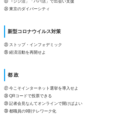
㉓ 「ジジ活」「ババ活」で出会い支援
㉔ 東京のダイバーシティ
新型コロナウイルス対策
㉕ ストップ・インフォデミック
㉖ 経済活動を再開せよ
都 政
㉗ 今こそインターネット選挙を導入せよ
㉘ QRコードで投票できる
㉙ 記者会見なんてオンラインで開けばよい
㉚ 都職員の9割テレワーク化