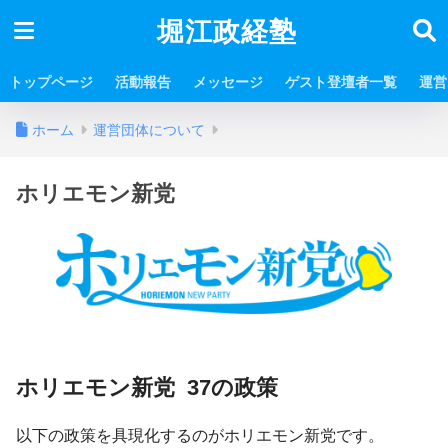
堀江政経塾
トップページ
活動報告
メッセージ
ゲスト登壇者一覧
運営
ホーム
運営団体について
ホリエモン新党
ホリエモン新党 37の政策
以下の政策を具現化するのがホリエモン新党です。