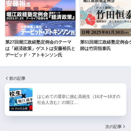
第27回堀江政経塾定例会のテーマ
第51回堀江政経塾定例会
は「経済政策」ゲストは安藤裕氏と
師は竹田恒泰氏
デービッド・アトキンソン氏
前の記事
はじめての選挙に挑む高校生（16才〜18才の
社会人含む）の堀江…
次の記事