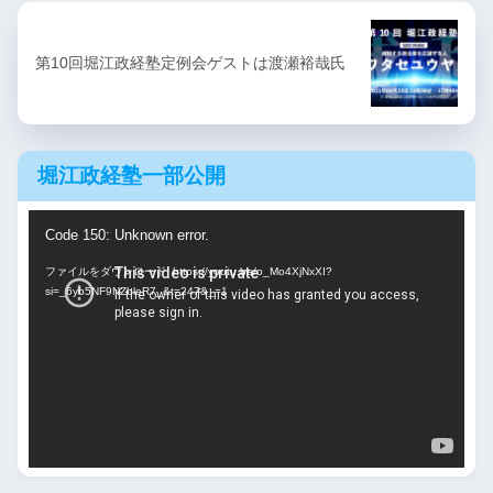
第10回堀江政経塾定例会ゲストは渡瀬裕哉氏
堀江政経塾一部公開
動
Code 150: Unknown error.
画
ファイルをダウンロード: https://youtu.be/o_Mo4XjNxXI?
プ
si=_6yb5NF9NZbleR7_&t=247&_=1
レ
ー
ヤ
ー