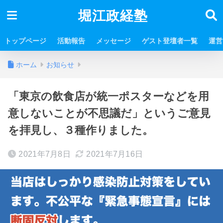
堀江政経塾
トップページ
活動報告
メッセージ
ゲスト登壇者一覧
運営
ホーム
お知らせ
「東京の飲食店が統一ポスターなどを用
意しないことが不思議だ」というご意見
を拝見し、３種作りました。
2021年7月8日
2021年7月16日